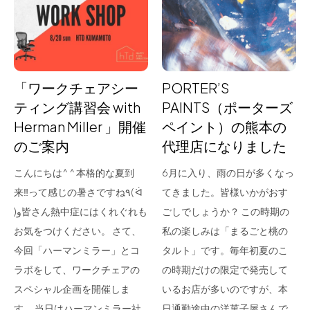
for Business
Recruit
Contact
「ワークチェアシー
PORTER’S
ティング講習会 with
PAINTS（ポーターズ
Herman Miller 」開催
ペイント）の熊本の
のご案内
代理店になりました
こんにちは^ ^ 本格的な夏到
6月に入り、雨の日が多くなっ
来‼︎って感じの暑さですね٩( ᐛ
てきました。皆様いかがおす
)و皆さん熱中症にはくれぐれも
ごしでしょうか？ この時期の
フラッグシップストア
0965-52-0323
お気をつけください。 さて、
私の楽しみは「まるごと桃の
熊本店
096-274-8175
今回「ハーマンミラー」とコ
タルト」です。毎年初夏のこ
Arv
0965-45-9282
ラボをして、ワークチェアの
の時期だけの限定で発売して
スペシャル企画を開催しま
いるお店が多いのですが、本
す。 当日はハーマンミラー社
日通勤途中の洋菓子屋さんで