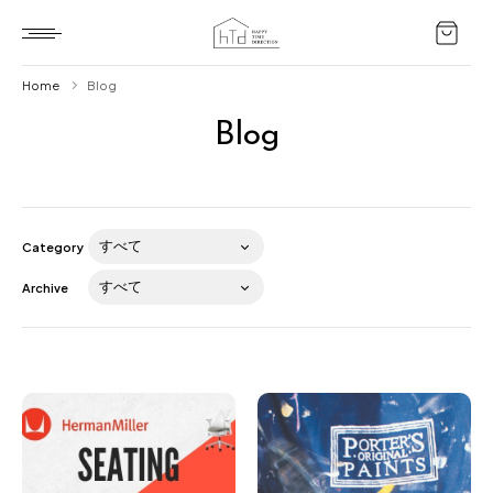
Home
Blog
Blog
Home
HTD style
Works
Category
Item
Archive
Brand
News
Blog
About us