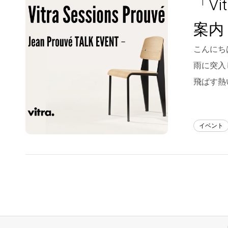
「Vi
Blog
案内
About us
こんにちは
for Business
雨に突入
Recruit
飛ばす熱い
Contact
イベント