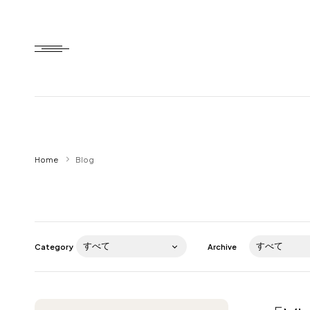
Home
Home
Blog
HTD style
Works
Item
Category
Archive
Brand
News