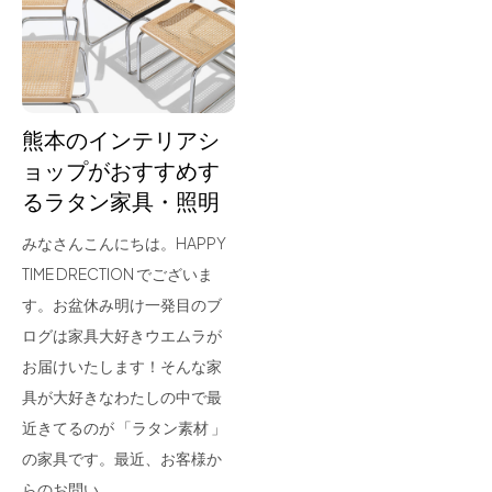
for Business
Recruit
Contact
熊本のインテリアシ
ョップがおすすめす
るラタン家具・照明
みなさんこんにちは。HAPPY
TIME DRECTION でございま
す。お盆休み明け一発目のブ
ログは家具大好きウエムラが
フラッグシップストア
0965-52-0323
お届けいたします！そんな家
熊本店
096-274-8175
具が大好きなわたしの中で最
Arv
0965-45-9282
近きてるのが 「ラタン素材 」
の家具です。最近、お客様か
らのお問い…