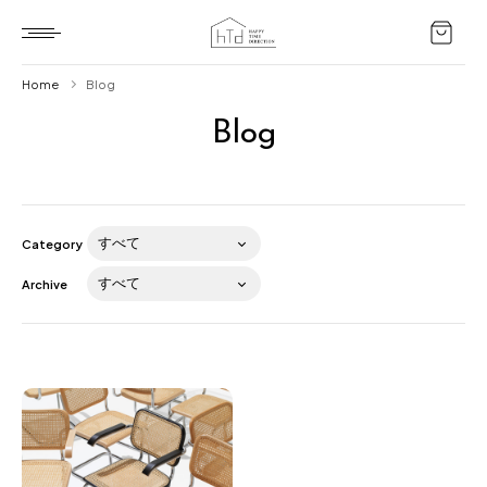
Home
Blog
Blog
Home
HTD style
Works
Category
Item
Archive
Brand
News
Blog
About us