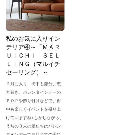
for Business
Recruit
Contact
私のお気に入りイン
テリア④～「ＭＡＲ
ＵＩＣＨＩ ＳＥＬ
ＬＩＮＧ（マルイチ
セーリング）～
２月に入り、街中も節分、恵
方巻き、バレンタインデーの
フラッグシップストア
0965-52-0323
ＰＯＰや飾り付けなどで、街
熊本店
096-274-8175
中も楽しくイベントを盛り上
Arv
0965-45-9282
げていますね♪ しかしながら、
うちの３人の娘たちはバレン
タインデーでお目当ての子に