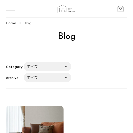
Home
Blog
Blog
Home
HTD style
Works
Category
Item
Archive
Brand
News
Blog
About us