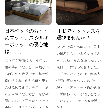
for Business
Recruit
Contact
日本ベッドのおすす
HTDでマットレスを
めマットレス シルキ
選びませんか？
ーポケットの寝心地
少しだけ寒さもゆるみ、日中
は、、、
の日差しも心地よくなってき
もうすぐ梅雨に入りますね。
ましたね。 そんなあたたかい
雨の季節になると、自然がい
先日、街に行ってきました。
っぱいの八代店では、毎年恒
（『街』というのは、熊本人
フラッグシップストア
0965-52-0323
例の「あれ」がちらほら姿を
特有の言い方らしいのです
熊本店
096-274-8175
見せ始めてます。今年も「あ
が・・・アーケード街がある
Arv
0965-45-9282
れ」が気になる方は、ぜひ確
一番賑わっている辺りをそう
認にいらして下さい＾＾ さて
言います。） 街中も春が近く
今回は、そんなジメジメした
なる…