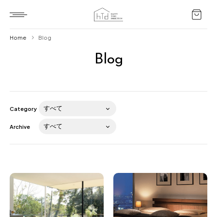
Home
Blog
Blog
Home
HTD style
Works
Category
Item
Archive
Brand
News
Blog
About us