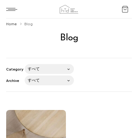
Home
Blog
Blog
Home
HTD style
Works
Category
Item
Archive
Brand
News
Blog
About us