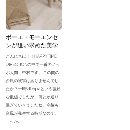
for Business
Recruit
Contact
ボーエ・モーエンセ
ンが追い求めた美学
こんにちは！！HAPPY TIME
DIRECTIONの中で一番のノッ
ポ人間、中村です。 この間の
台風の被害はありませんでし
たか？一時910hpaという強烈
フラッグシップストア
0965-52-0323
な数値でしたが、何とか通り
熊本店
096-274-8175
過ぎていきましたね。今後も
Arv
0965-45-9282
台風が発生する時期なので、
しっか…