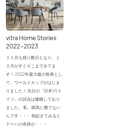
for Business
Recruit
Contact
vitra Home Stories
2022-2023
１１月も残り数日となり、１
２月がすぐそこまできてま
す！ 2022年最大級の祭典とし
て、ワールドカップがはじま
りました！ 先日の「日本VSド
フラッグシップストア
0965-52-0323
イツ」の試合は爆睡しており
熊本店
096-274-8175
ました。 私、眠気に勝てない
Arv
0965-45-9282
んです・・・ 朝起きてみると
ドーハの奇跡が・・・…