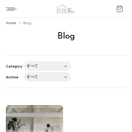
Home
Blog
Blog
Home
HTD style
Works
Category
Item
Archive
Brand
News
Blog
About us