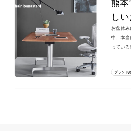
熊本
Blog
しい
About us
お盆休み
for Business
中、本当
Recruit
っている
Contact
ブランド