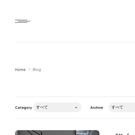
Home
Home
Blog
HTD style
Works
Item
Category
Archive
Brand
News