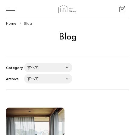
Home
Blog
Blog
Home
HTD style
Works
Category
Item
Archive
Brand
News
Blog
About us