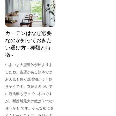
for Business
Recruit
Contact
カーテンはなぜ必要
なのか知っておきた
い選び方 ~種類と特
徴~
いよいよ大型連休が始まりま
したね。当店がある熊本では
お天気も良く洗濯物がよく乾
フラッグシップストア
0965-52-0323
きそうです。衣替えのついで
熊本店
096-274-8175
に断捨離も行っているのです
Arv
0965-45-9282
が、断捨離最大の敵は”いつか
使うかも”です。そんな私にタ
イムリーなことに、ラジオの