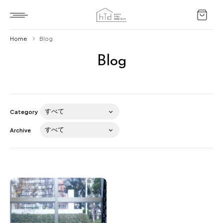
Home
Blog
Blog
Home
HTD style
Works
Category
Item
Archive
Brand
News
Blog
About us