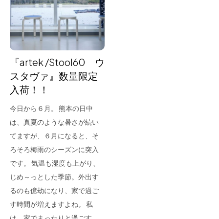
for Business
Recruit
Contact
『artek /Stool60 ウ
スタヴァ』数量限定
入荷！！
今日から６月。 熊本の日中
は、真夏のような暑さが続い
てますが、６月になると、そ
ろそろ梅雨のシーズンに突入
フラッグシップストア
0965-52-0323
です。 気温も湿度も上がり、
熊本店
096-274-8175
じめ～っとした季節。外出す
Arv
0965-45-9282
るのも億劫になり、家で過ご
す時間が増えますよね。 私
は、家でまったりと過ごす