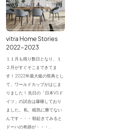
for Business
Recruit
Contact
vitra Home Stories
2022-2023
１１月も残り数日となり、１
２月がすぐそこまできてま
す！ 2022年最大級の祭典とし
て、ワールドカップがはじま
りました！ 先日の「日本VSド
フラッグシップストア
0965-52-0323
イツ」の試合は爆睡しており
熊本店
096-274-8175
ました。 私、眠気に勝てない
Arv
0965-45-9282
んです・・・ 朝起きてみると
ドーハの奇跡が・・・…