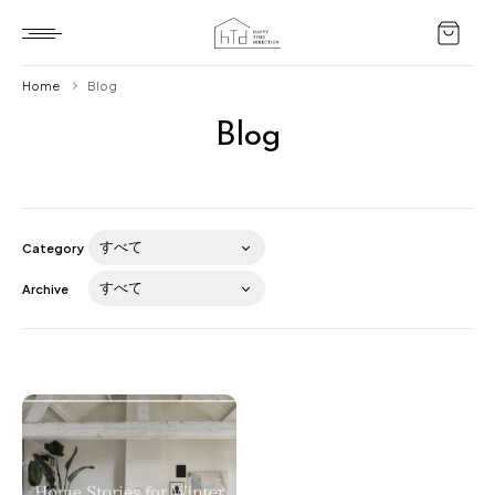
Home
Blog
Blog
Home
HTD style
Works
Category
Item
Archive
Brand
News
Blog
About us