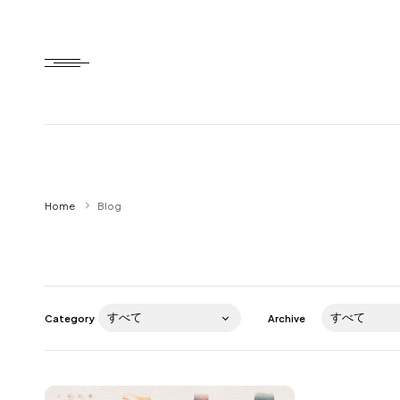
Home
Home
Blog
HTD style
Works
Item
Category
Archive
Brand
News