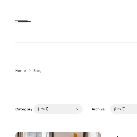
Home
Home
Blog
HTD style
Works
Item
Category
Archive
Brand
News