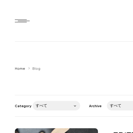
Home
Home
Blog
HTD style
Works
Item
Category
Archive
Brand
News