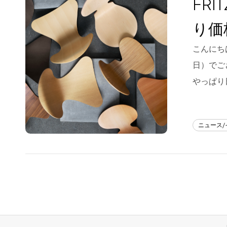
FR
Blog
り価
About us
こんにちは
for Business
日）でご
Recruit
やっぱり
Contact
ニュース