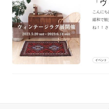
「ヴ
Blog
こんにち
緩和で観
About us
ね！！ 
for Business
Recruit
Contact
イベント