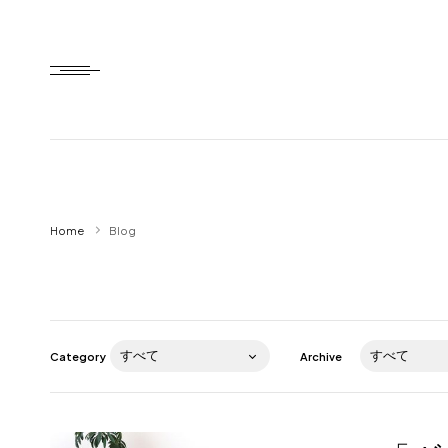
Home
Home
Blog
HTD style
Works
Item
Category
Archive
Brand
News