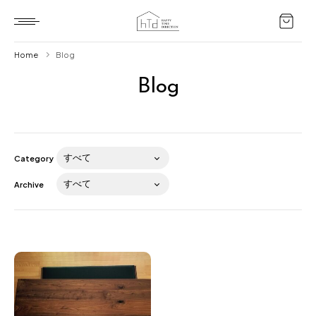
Home
Blog
Blog
Home
HTD style
Works
Category
Item
Archive
Brand
News
Blog
About us