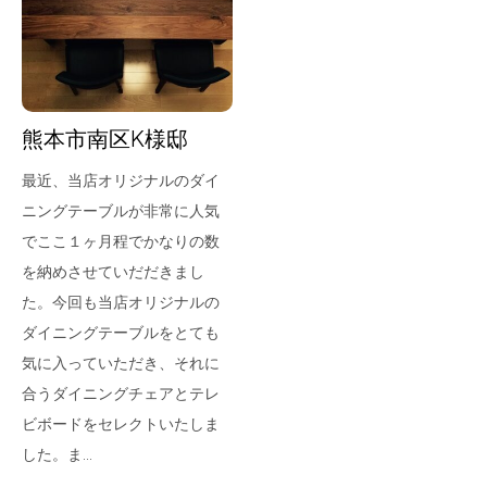
for Business
Recruit
Contact
熊本市南区K様邸
最近、当店オリジナルのダイ
ニングテーブルが非常に人気
でここ１ヶ月程でかなりの数
を納めさせていだだきまし
た。今回も当店オリジナルの
ダイニングテーブルをとても
フラッグシップストア
0965-52-0323
気に入っていただき、それに
熊本店
096-274-8175
合うダイニングチェアとテレ
Arv
0965-45-9282
ビボードをセレクトいたしま
した。ま…