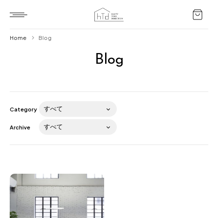
Home
Blog
Blog
Home
HTD style
Works
Category
Item
Archive
Brand
News
Blog
About us