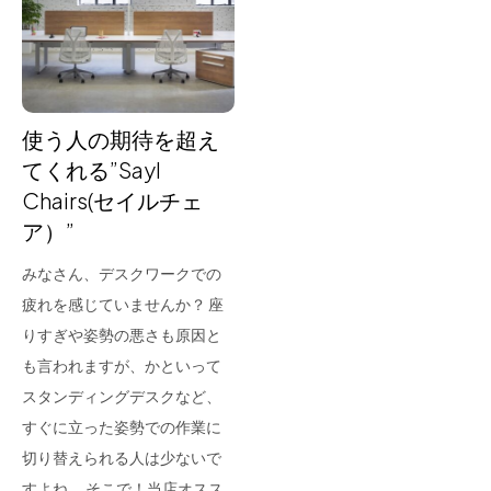
for Business
Recruit
Contact
使う人の期待を超え
てくれる”Sayl
Chairs(セイルチェ
ア）”
みなさん、デスクワークでの
疲れを感じていませんか？ 座
りすぎや姿勢の悪さも原因と
フラッグシップストア
0965-52-0323
も言われますが、かといって
熊本店
096-274-8175
スタンディングデスクなど、
Arv
0965-45-9282
すぐに立った姿勢での作業に
切り替えられる人は少ないで
すよね。 そこで！当店オスス