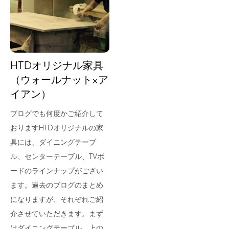
for Business
Recruit
Contact
HTDオリジナル家具
（ウォールナット×ア
イアン）
ブログでも何度かご紹介して
おりますHTDオリジナルの家
具には、ダイニングテーブ
ル、センターテーブル、TVボ
フラッグシップストア
0965-52-0323
ードのラインナップがござい
熊本店
096-274-8175
ます。過去のブログのまとめ
Arv
0965-45-9282
になりますが、それぞれご紹
介させていただきます。まず
はダイニングテーブル。上の