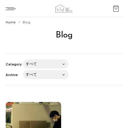
Home
Blog
Blog
Home
HTD style
Works
Category
Item
Archive
Brand
News
Blog
About us