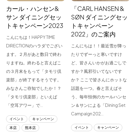
カール・ハンセン&
「CARL HANSEN &
サン ダイニングセッ
SØN ダイニングセッ
トキャンペーン2023
トキャンペーン
2022」のご案内
こんにちは！HAPPY TIME
DIRECTIONのハラダでござい
こんにちは！！最近雪が降っ
ます。２月があと数日で終わ
たりでずーっと寒いですけ
りますね。終わると言えばこ
ど、皆さんいかがお過ごしで
の３月末をもって「タモリ倶
すか？風邪引いてないです
楽部」が終了するそうです。
か？ ここで皆さんにホットな
みなさんご存知でしたか！？
話題を一つ。春と言えばそ
「タモリ倶楽部」といえば
う、毎年恒例のカールハンセ
「空耳アワー」で…
ン＆サンによる「Dining Set
Campaign 202…
イベント
キャンペーン
イベント
キャンペーン
本店
熊本店