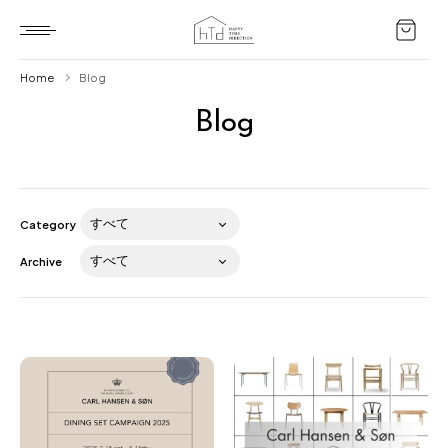
Home
Blog
Blog
Home
HTD style
Works
Category
Item
Archive
Brand
News
Blog
About us