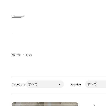
Home
Home
Blog
HTD style
Works
Item
Category
Archive
Brand
News