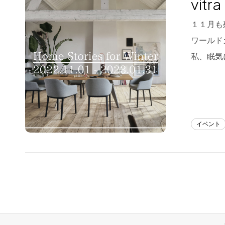
vitr
Blog
１１月も
ワールド
About us
私、眠気
for Business
Recruit
Contact
イベント