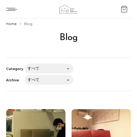
Home
Blog
Blog
Home
HTD style
Works
Category
Item
Archive
Brand
News
Blog
About us