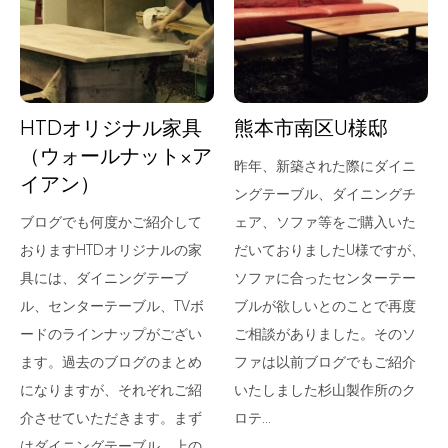
for Business
Recruit
Contact
HTDオリジナル家具
熊本市南区U様邸
（ウォールナット×ア
昨年、新築された際にダイニ
イアン）
ングテーブル、ダイニングチ
ブログでも何度かご紹介して
ェア、ソファ等をご購入いた
おりますHTDオリジナルの家
だいておりましたU様ですが、
具には、ダイニングテーブ
ソファに合ったセンターテー
ル、センターテーブル、TVボ
ブルが欲しいとのことで再度
フラッグシップストア
0965-52-0323
ードのラインナップがござい
ご相談がありました。そのソ
熊本店
096-274-8175
ます。過去のブログのまとめ
ファは以前ブログでもご紹介
Arv
0965-45-9282
になりますが、それぞれご紹
いたしました杉山製作所のク
介させていただきます。まず
ロテ…
はダイニングテーブル。上の