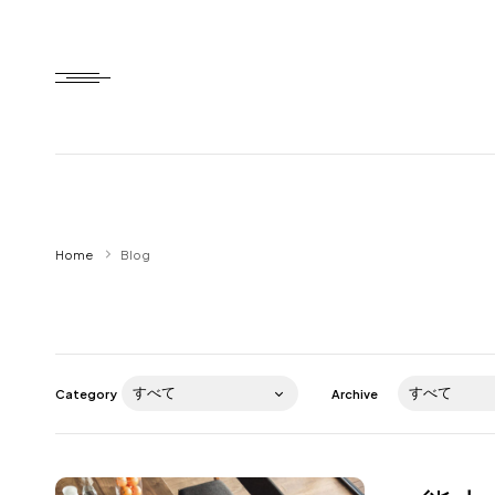
Home
Home
Blog
HTD style
Works
Item
Category
Archive
Brand
News