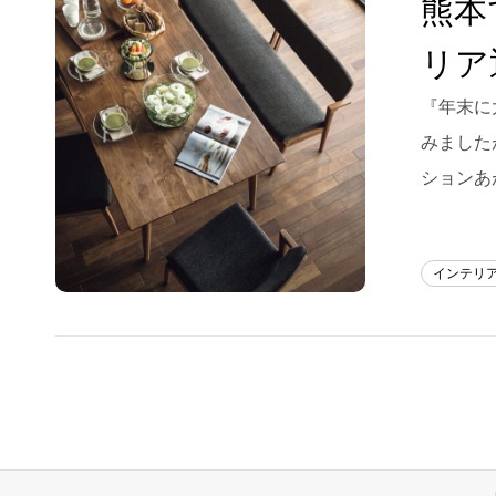
熊本
Blog
リア
About us
『年末に
for Business
みました
Recruit
ションあ
Contact
インテリ