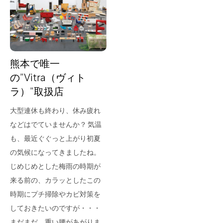
for Business
Recruit
Contact
熊本で唯一
の”Vitra（ヴィト
ラ）”取扱店
大型連休も終わり、休み疲れ
などはでていませんか？ 気温
も、最近ぐぐっと上がり初夏
の気候になってきましたね。
フラッグシップストア
0965-52-0323
じめじめとした梅雨の時期が
熊本店
096-274-8175
来る前の、カラッとしたこの
Arv
0965-45-9282
時期にプチ掃除やカビ対策を
しておきたいのですが・・・
まだまだ、重い腰があがりま