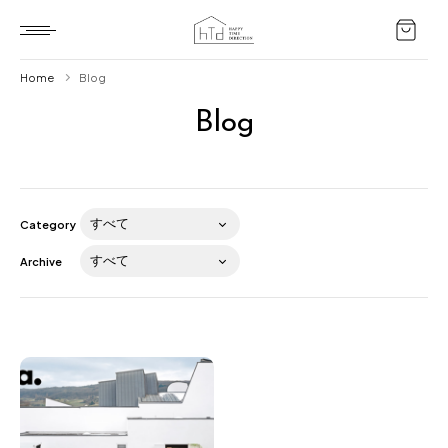
Home
Blog
Blog
Home
HTD style
Works
Category
Item
Archive
Brand
News
Blog
About us