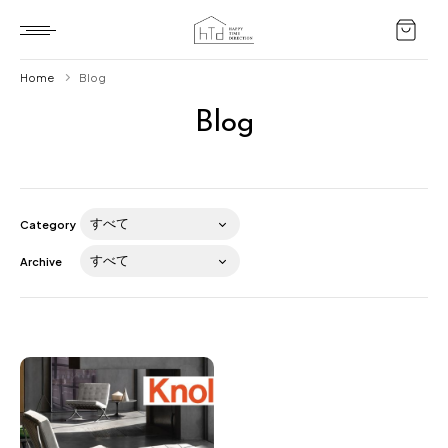
Home
Blog
Blog
Home
HTD style
Works
Category
Item
Archive
Brand
News
Blog
About us