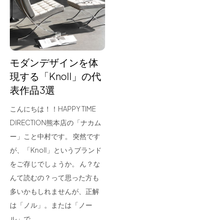
for Business
Recruit
Contact
モダンデザインを体
現する「Knoll」の代
表作品3選
こんにちは！！HAPPY TIME
DIRECTION熊本店の「ナカム
ー」こと中村です。 突然です
が、「Knoll」というブランド
フラッグシップストア
0965-52-0323
をご存じでしょうか。 ん？な
熊本店
096-274-8175
んて読むの？って思った方も
Arv
0965-45-9282
多いかもしれませんが、正解
は「ノル」。または「ノー
ル」で…