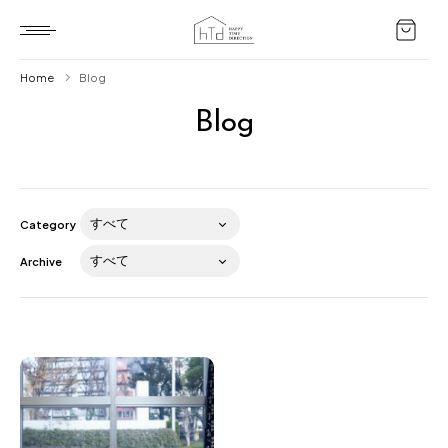
Home
Blog
Blog
Home
HTD style
Works
Category
Item
Archive
Brand
News
Blog
About us