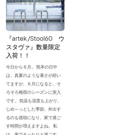
for Business
Recruit
Contact
『artek /Stool60 ウ
スタヴァ』数量限定
入荷！！
今日から６月。 熊本の日中
は、真夏のような暑さが続い
てますが、６月になると、そ
ろそろ梅雨のシーズンに突入
フラッグシップストア
0965-52-0323
です。 気温も湿度も上がり、
熊本店
096-274-8175
じめ～っとした季節。外出す
Arv
0965-45-9282
るのも億劫になり、家で過ご
す時間が増えますよね。 私
は、家でまったりと過ごす