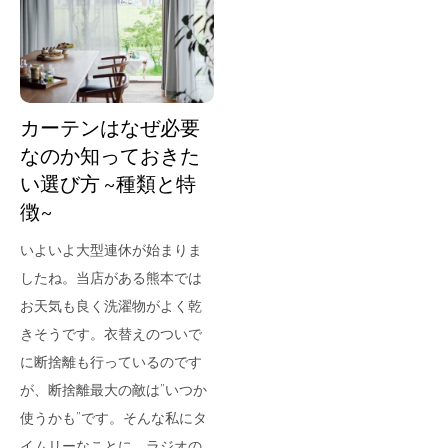
for Business
Recruit
Contact
カーテンはなぜ必要
なのか知っておきた
い選び方 ~種類と特
徴~
いよいよ大型連休が始まりま
したね。当店がある熊本では
お天気も良く洗濯物がよく乾
フラッグシップストア
0965-52-0323
きそうです。衣替えのついで
熊本店
096-274-8175
に断捨離も行っているのです
Arv
0965-45-9282
が、断捨離最大の敵は”いつか
使うかも”です。そんな私にタ
イムリーなことに、ラジオの