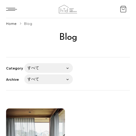
Home
Blog
Blog
Home
HTD style
Works
Category
Item
Archive
Brand
News
Blog
About us