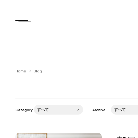
Home
Home
Blog
HTD style
Works
Item
Category
Archive
Brand
News