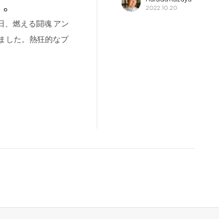
う。
2022.10.20
１日、燃える闘魂 アン
ました。熱狂的なプ