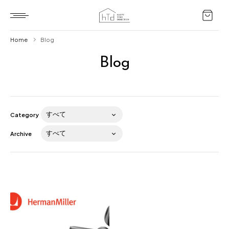
Home
Blog
Blog
Home
HTD style
Works
Category
Item
Archive
Brand
News
Blog
About us