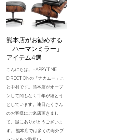
for Business
Recruit
Contact
熊本店がお勧めする
「ハーマンミラー」
アイテム4選
こんにちは。HAPPY TIME
DIRECTIONの「ナカムー」こ
と中村です。熊本店がオープ
ンして間もなく半年が経とう
フラッグシップストア
0965-52-0323
としています。連日たくさん
熊本店
096-274-8175
のお客様にご来店頂きまし
Arv
0965-45-9282
て、誠にありがとうございま
す。 熊本店では多くの海外ブ
ランドをお取扱い…