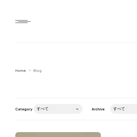
Home
Home
Blog
HTD style
Works
Item
Category
Archive
Brand
News