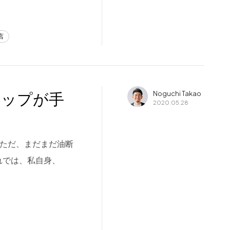
店
ョップが手
Noguchi Takao
2020.05.28
 ただ、まだまだ油断
れでは、私自身、