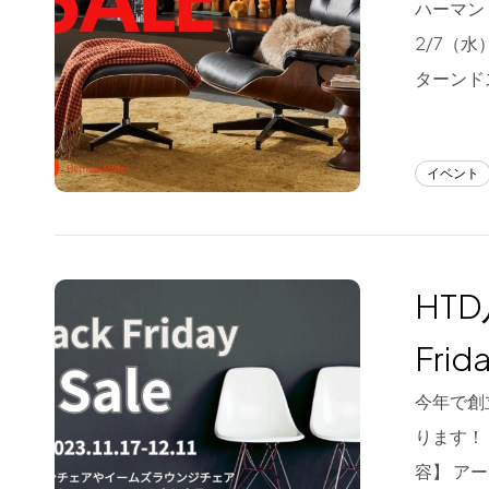
ハーマン
フラッグシップストア
0965-52-0323
2/7（
熊本店
096-274-8175
ターンド
Arv
0965-45-9282
イベント
HTD
Fri
今年で創立
ります！！ 
容】 ア