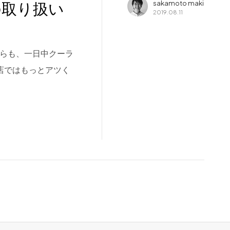
”の取り扱い
sakamoto maki
2019.08.11
がらも、一日中クーラ
当店ではもっとアツく