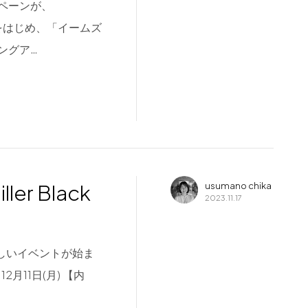
ペーンが、
をはじめ、「イームズ
ングア…
r Black
usumano chika
2023.11.17
な嬉しいイベントが始ま
12月11日(月) 【内