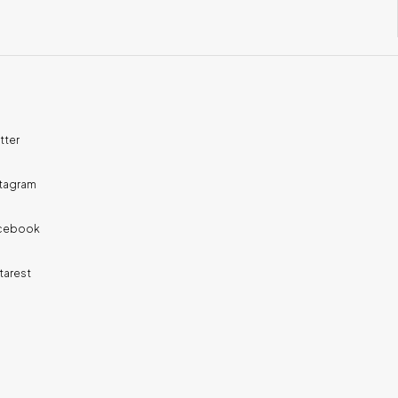
tter
stagram
cebook
tarest