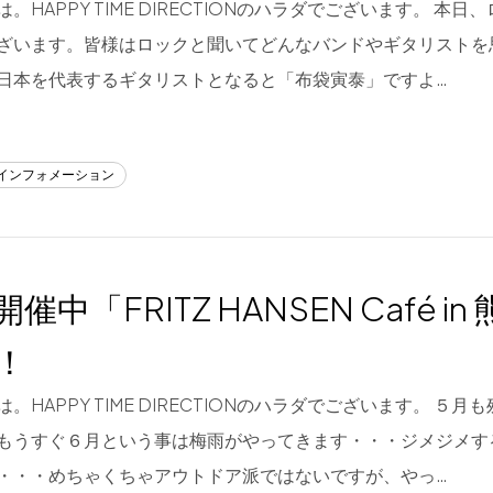
。HAPPY TIME DIRECTIONのハラダでございます。 本
ざいます。皆様はロックと聞いてどんなバンドやギタリストを
日本を代表するギタリストとなると「布袋寅泰」ですよ…
/インフォメーション
催中「FRITZ HANSEN Café in
！
。HAPPY TIME DIRECTIONのハラダでございます。 ５
もうすぐ６月という事は梅雨がやってきます・・・ジメジメす
・・・めちゃくちゃアウトドア派ではないですが、やっ…