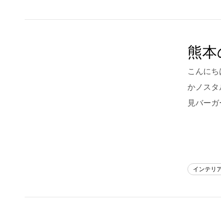
熊本
こんにち
かノスタ
見バーガ
インテリ