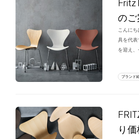
Fri
Blog
のご
About us
こんにちは
for Business
具を代表す
Recruit
を迎え、
Contact
ブランド
FR
り価