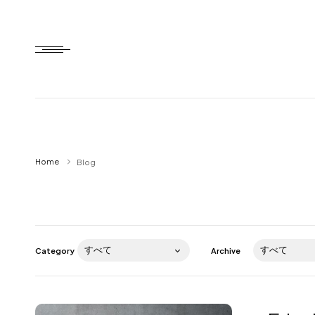
Home
Home
Blog
HTD style
Works
Item
Category
Archive
Brand
News