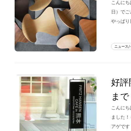
こんにちは
フラッグシップストア
0965-52-0323
日）でご
熊本店
096-274-8175
やっぱり
Arv
0965-45-9282
ニュース
好評開
まで
こんにちは
ました！
アゲです