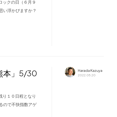
日、ロックの日（６月９
思い浮かびますか？
 熊本」5/30
Harada Kazuya
2022.05.20
月も残り１０日程となり
るので不快指数アゲ