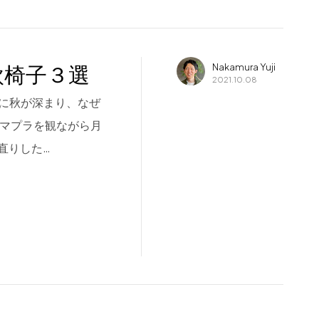
欧椅子３選
Nakamura Yuji
2021.10.08
日に秋が深まり、なぜ
アマプラを観ながら月
直りした…