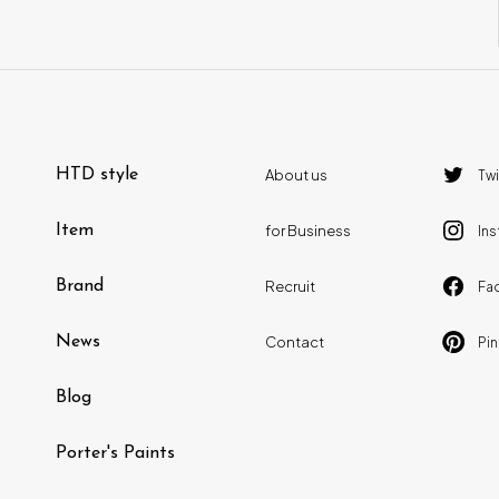
HTD style
About us
Twi
Item
for Business
In
Brand
Recruit
Fa
News
Contact
Pin
Blog
Porter's Paints