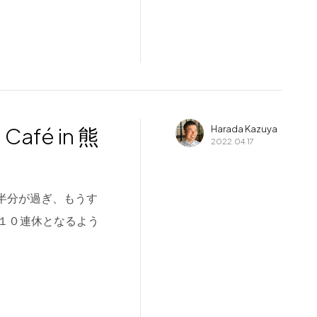
afé in 熊
Harada Kazuya
2022.04.17
月も半分が過ぎ、もうす
１０連休となるよう