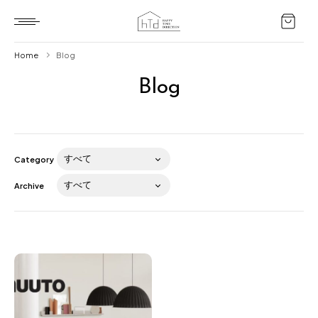
Home
Blog
Blog
Home
HTD style
Works
Category
Item
Archive
Brand
News
Blog
About us