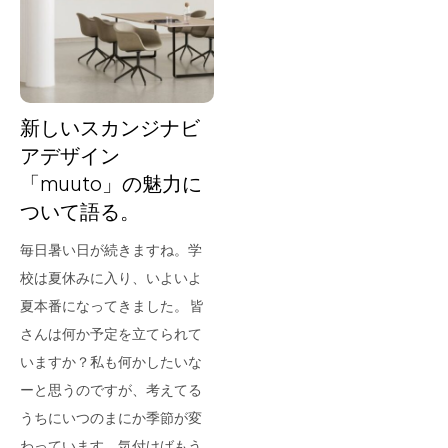
for Business
Recruit
Contact
新しいスカンジナビ
アデザイン
「muuto」の魅力に
ついて語る。
毎日暑い日が続きますね。学
校は夏休みに入り、いよいよ
夏本番になってきました。 皆
フラッグシップストア
0965-52-0323
さんは何か予定を立てられて
熊本店
096-274-8175
いますか？私も何かしたいな
Arv
0965-45-9282
ーと思うのですが、考えてる
うちにいつのまにか季節が変
わっています。気付けばもう