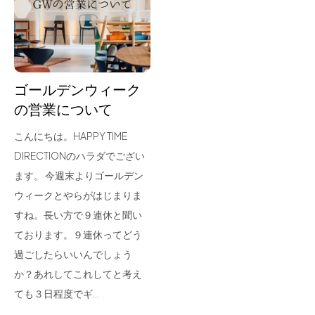
for Business
Recruit
Contact
ゴールデンウィーク
の営業について
こんにちは。HAPPY TIME
DIRECTIONのハラダでござい
ます。 今週末よりゴールデン
ウィークとやらがはじまりま
すね。長い方で９連休と聞い
フラッグシップストア
0965-52-0323
ております。９連休ってどう
熊本店
096-274-8175
過ごしたらいいんでしょう
Arv
0965-45-9282
か？あれしてこれしてと考え
ても３日程度でギ…