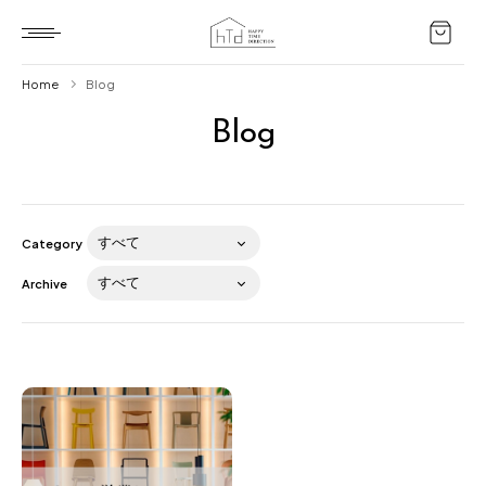
Home
Blog
Blog
Home
HTD style
Works
Category
Item
Archive
Brand
News
Blog
About us