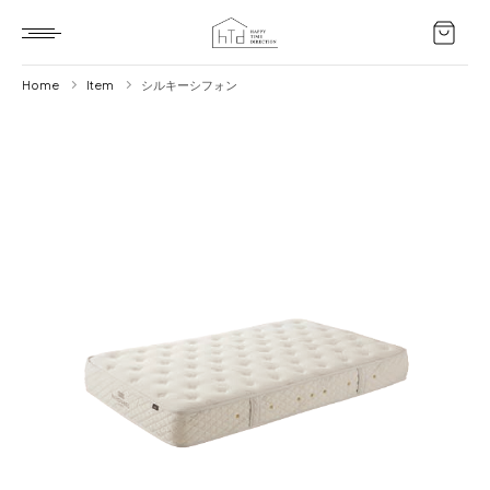
Home
Item
シルキーシフォン
Home
HTD style
Works
Item
Brand
News
Blog
About us