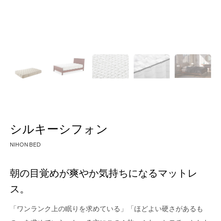
for Business
Recruit
Contact
シルキーシフォン
NIHON BED
フラッグシップストア
0965-52-0323
朝の目覚めが爽やか気持ちになるマットレ
熊本店
096-274-8175
ス。
Arv
0965-45-9282
「ワンランク上の眠りを求めている」「ほどよい硬さがあるも