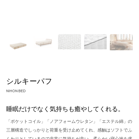
for Business
Recruit
Contact
シルキーパフ
NIHON BED
フラッグシップストア
0965-52-0323
睡眠だけでなく気持ちも癒やしてくれる。
熊本店
096-274-8175
Arv
0965-45-9282
「ポケットコイル」「ノアフォームウレタン」「エステル綿」の
三層構造でしっかりと荷重を受け止めてくれ、感触はソフトでふ
んわりとしているので非常に気持ちが良い。柔らかい寝心地を求