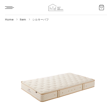
Home
Item
シルキーパフ
Home
HTD style
Works
Item
Brand
News
Blog
About us