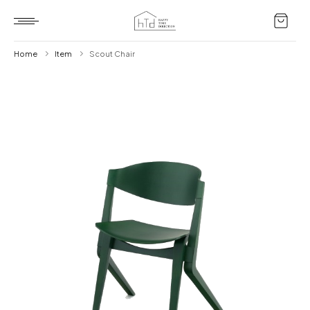
Home
Item
Scout Chair
Home
HTD style
Works
Item
Brand
News
Blog
About us