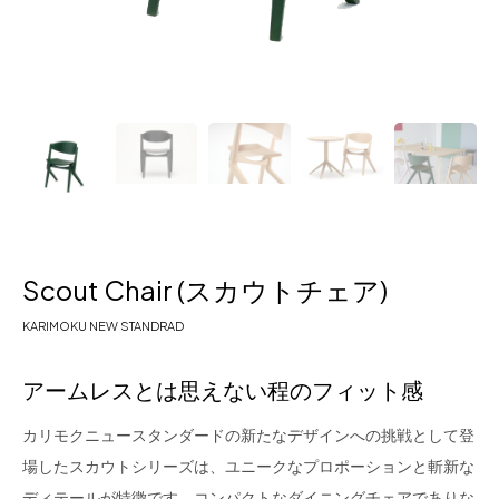
for Business
Recruit
Contact
Scout Chair
(スカウトチェア)
KARIMOKU NEW STANDRAD
フラッグシップストア
0965-52-0323
アームレスとは思えない程のフィット感
熊本店
096-274-8175
Arv
0965-45-9282
カリモクニュースタンダードの新たなデザインへの挑戦として登
場したスカウトシリーズは、ユニークなプロポーションと斬新な
ディテールが特徴です。コンパクトなダイニングチェアでありな