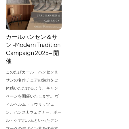
for Business
Recruit
Contact
カールハンセン＆サ
ン -Modern Tradition
Campaign 2025- 開
催
このたびカール・ハンセン＆
サンの名作チェアの魅力をご
体感いただけるよう、キャン
フラッグシップストア
0965-52-0323
ペーンを開催いたします。 ヴ
熊本店
096-274-8175
ィルヘルム・ラウリッツェ
Arv
0965-45-9282
ン、ハンス J. ウェグナー、ポー
ル・ケアホルムといったデン
マークのデザイン界を代表す