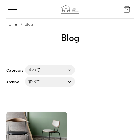
Home
Blog
Blog
Home
HTD style
Works
Category
Item
Archive
Brand
News
Blog
About us