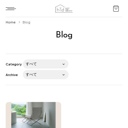
Home
Blog
Blog
Home
HTD style
Works
Category
Item
Archive
Brand
News
Blog
About us