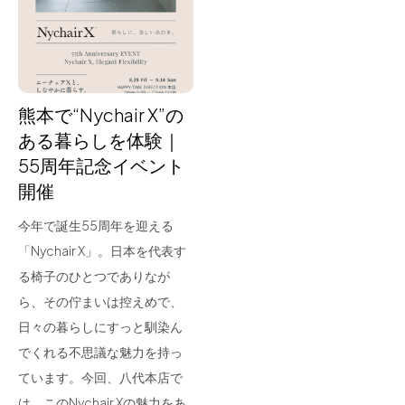
for Business
Recruit
Contact
熊本で“Nychair X”の
ある暮らしを体験｜
55周年記念イベント
開催
今年で誕生55周年を迎える
「Nychair X」。日本を代表す
る椅子のひとつでありなが
フラッグシップストア
0965-52-0323
ら、その佇まいは控えめで、
熊本店
096-274-8175
日々の暮らしにすっと馴染ん
Arv
0965-45-9282
でくれる不思議な魅力を持っ
ています。今回、八代本店で
は、このNychair Xの魅力をあ