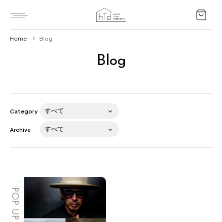
Home
Blog
Blog
Home
HTD style
Works
Category
Item
Archive
Brand
News
Blog
About us