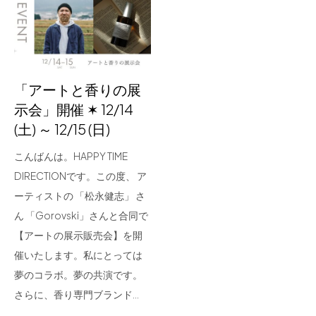
for Business
Recruit
Contact
「アートと香りの展
示会」開催 ✶ 12/14
(土) ～ 12/15 (日)
こんばんは。HAPPY TIME
DIRECTIONです。この度、 ア
ーティストの 「松永健志」 さ
ん 「Gorovski」さんと合同で
フラッグシップストア
0965-52-0323
【アートの展示販売会】を開
熊本店
096-274-8175
催いたします。私にとっては
Arv
0965-45-9282
夢のコラボ。夢の共演です。
さらに、香り専門ブランド…