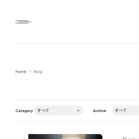
Home
Home
Blog
HTD style
Works
Item
Category
Archive
Brand
News