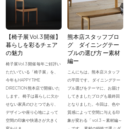
for Business
Recruit
Contact
【椅子展 Vol.3 開催】
熊本店スタッフブロ
暮らしを彩るチェア
グ ダイニングテー
の魅力
ブルの選び方 ー素材
編ー
椅子展Vol.3 開催 毎年ご好評い
ただいている「椅子展」を、
こんにちは。熊本店スタッフ
今年もHAPPY TIME
の平田です。 ダイニングテー
DIRECTION 熊本店で開催いた
ブル選びをテーマに、お届け
フラッグシップストア
0965-52-0323
します。 椅子は暮らしに欠か
してきましたブログも最終回
熊本店
096-274-8175
せない家具のひとつであり、
となりました。今回は、色や
Arv
0965-45-9282
デザインや座り心地によって
質感によって空間に与える印
空間の印象や快適さが大きく
象が変わる「 vol.3 ～素材編～
変わりま…
」です。 素材の特性で選ぶ ダ