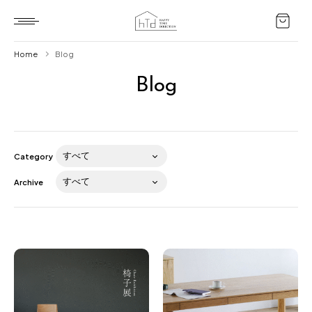
Home
Blog
Blog
Home
HTD style
Works
Category
Item
Archive
Brand
News
Blog
About us