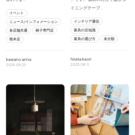
イニングテーブ…
イベント
インテリア通信
ニュース/インフォメーション
家具の豆知識
各店舗共通
椅子専門店
家具の選び方
未分類
熊本店
hirata kaori
kawano anna
2025.08.11
2025.09.23