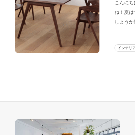
こんにちは
フラッグシップストア
0965-52-0323
ね！夏は
熊本店
096-274-8175
しょうか
Arv
0965-45-9282
インテリ