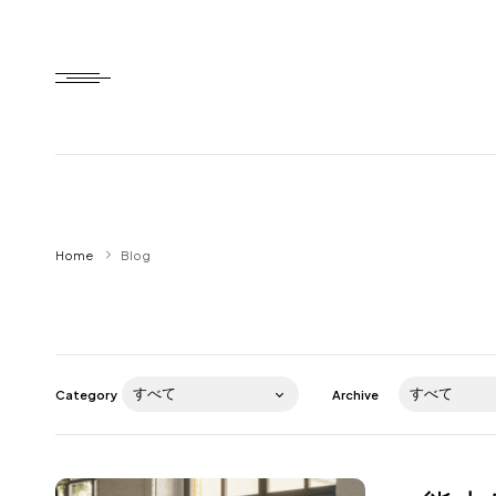
Home
Home
Blog
HTD style
Works
Item
Category
Archive
Brand
News