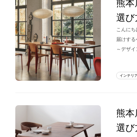
熊本
Blog
選び
About us
こんにち
for Business
届けする
Recruit
～デザイ
Contact
インテリ
熊本
選び