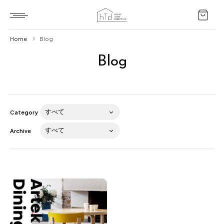
Home
Blog
Blog
Home
HTD style
Works
Category
Item
Archive
Brand
News
Blog
About us