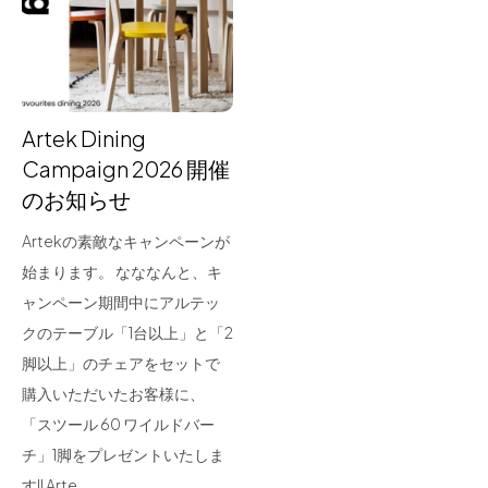
for Business
Recruit
Contact
Artek Dining
Campaign 2026 開催
のお知らせ
Artekの素敵なキャンペーンが
始まります。 なななんと、キ
ャンペーン期間中にアルテッ
クのテーブル「1台以上」と「2
フラッグシップストア
0965-52-0323
脚以上」のチェアをセットで
熊本店
096-274-8175
購入いただいたお客様に、
Arv
0965-45-9282
「スツール 60 ワイルドバー
チ」1脚をプレゼントいたしま
す!! Arte…