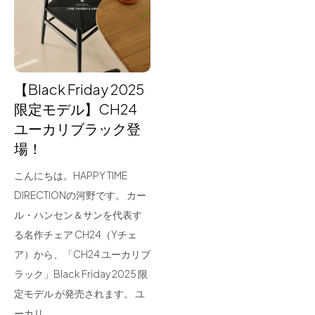
for Business
Recruit
Contact
【Black Friday 2025
限定モデル】CH24
ユーカリブラック登
場！
こんにちは。HAPPY TIME
DIRECTIONの河野です。 カー
ル・ハンセン＆サンを代表す
フラッグシップストア
0965-52-0323
る名作チェア CH24（Yチェ
熊本店
096-274-8175
ア）から、「CH24 ユーカリブ
Arv
0965-45-9282
ラック」Black Friday 2025 限
定モデル が発売されます。 ユ
ーカリ…