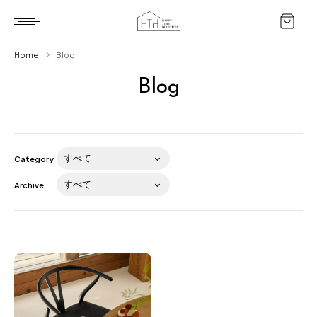
Home
Blog
Blog
Home
HTD style
Works
Category
Item
Archive
Brand
News
Blog
About us