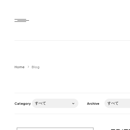
Home
Home
Blog
HTD style
Works
Item
Category
Archive
Brand
News