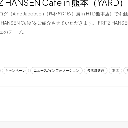
TZ HANSEN Café in 熊本（YARD）
グ（Arne Jacobsen（ｱﾙﾈ･ﾔｺﾌﾞｾﾝ）展 in HTD熊本店）
Z HANSEN Café"をご紹介させていただきます。 FRITZ HANSEN
ェのテーブ…
キャンペーン
ニュース/インフォメーション
各店舗共通
本店