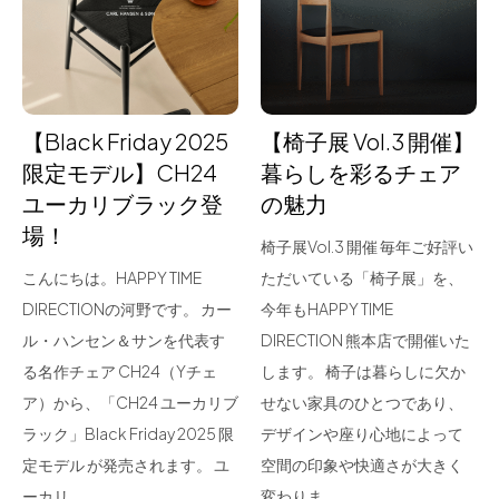
for Business
Recruit
Contact
【Black Friday 2025
【椅子展 Vol.3 開催】
限定モデル】CH24
暮らしを彩るチェア
ユーカリブラック登
の魅力
場！
椅子展Vol.3 開催 毎年ご好評い
こんにちは。HAPPY TIME
ただいている「椅子展」を、
DIRECTIONの河野です。 カー
今年もHAPPY TIME
ル・ハンセン＆サンを代表す
DIRECTION 熊本店で開催いた
フラッグシップストア
0965-52-0323
る名作チェア CH24（Yチェ
します。 椅子は暮らしに欠か
熊本店
096-274-8175
ア）から、「CH24 ユーカリブ
せない家具のひとつであり、
Arv
0965-45-9282
ラック」Black Friday 2025 限
デザインや座り心地によって
定モデル が発売されます。 ユ
空間の印象や快適さが大きく
ーカリ…
変わりま…