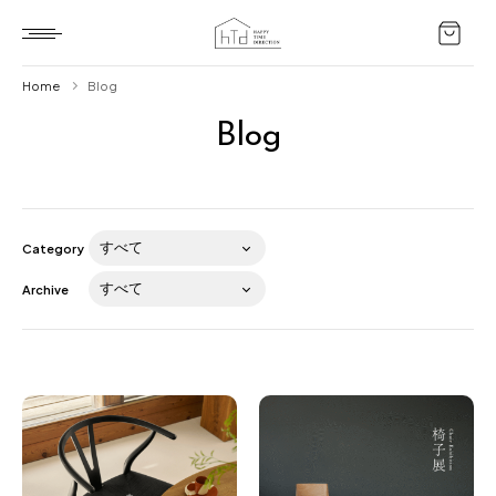
Home
Blog
Blog
Home
HTD style
Works
Category
Item
Archive
Brand
News
Blog
About us