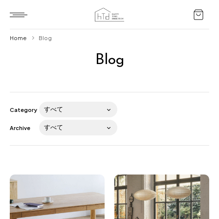
Home
Blog
Blog
Home
HTD style
Works
Category
Item
Archive
Brand
News
Blog
About us