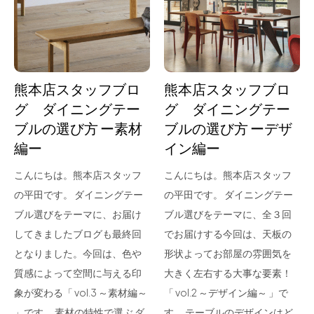
for Business
Recruit
Contact
熊本店スタッフブロ
熊本店スタッフブロ
グ ダイニングテー
グ ダイニングテー
ブルの選び方 ー素材
ブルの選び方 ーデザ
編ー
イン編ー
こんにちは。熊本店スタッフ
こんにちは。熊本店スタッフ
の平田です。 ダイニングテー
の平田です。 ダイニングテー
ブル選びをテーマに、お届け
ブル選びをテーマに、全３回
フラッグシップストア
0965-52-0323
してきましたブログも最終回
でお届けする今回は、天板の
熊本店
096-274-8175
となりました。今回は、色や
形状よってお部屋の雰囲気を
Arv
0965-45-9282
質感によって空間に与える印
大きく左右する大事な要素！
象が変わる「 vol.3 ～素材編～
「 vol.2 ～デザイン編～ 」で
」です。 素材の特性で選ぶ ダ
す。 テーブルのデザインはど