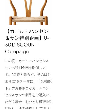
for Business
Recruit
Contact
【カール・ハンセン
＆サン特別企画】U-
30 DISCOUNT
Campaign
この度、カール・ハンセン＆
サンの特別企画を開催しま
す。 "名作と暮らす、そのはじ
フラッグシップストア
0965-52-0323
まりに"をテーマに、「30歳以
熊本店
096-274-8175
下」のお客さまがカールハン
Arv
0965-45-9282
セン＆サンの製品をご購入い
ただく場合、おひとり様1回1点
に限り、通常価格より20％オ