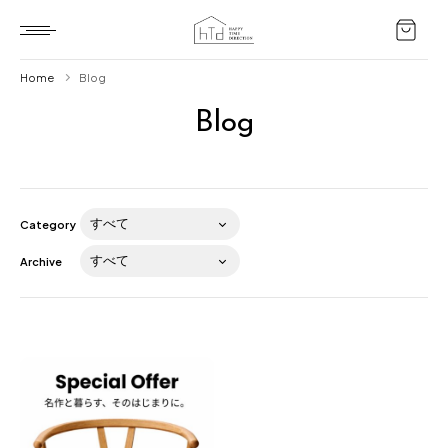
Home
Blog
Blog
Home
HTD style
Works
Category
Item
Archive
Brand
News
Blog
About us